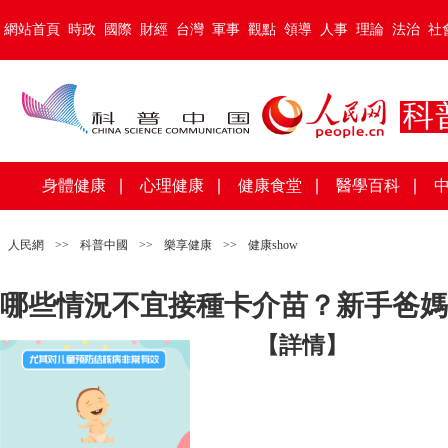
網站首頁
時政
國際
財經
台灣
軍事
觀點
領導
人事
理論
法治
社
身體健康
∣
心理健康
∣
健康食堂
∣
醫學百科
∣
人民網
>>
科普中國
>>
樂享健康
>>
健康show
哪些情況不宜接種卡介苗？新手爸媽
【詳情】