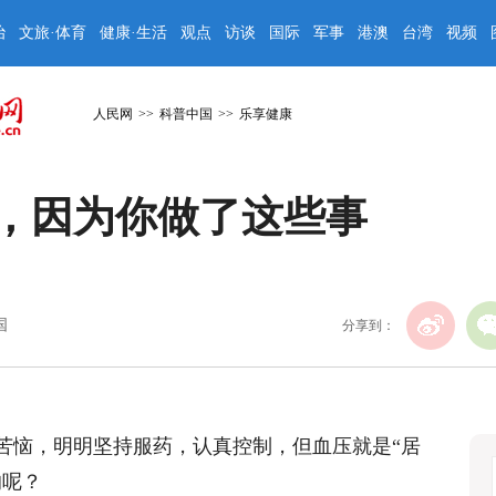
治
文旅·体育
健康·生活
观点
访谈
国际
军事
港澳
台湾
视频
人民网
>>
科普中国
>>
乐享健康
，因为你做了这些事
国
分享到：
苦恼，明明坚持服药，认真控制，但血压就是“居
的呢？