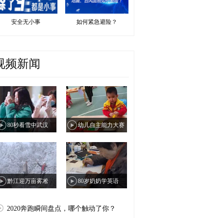
安全无小事
如何紧急避险？
视频新闻
80秒看雪中武汉
幼儿自主能力大赛
黔江迎万亩雾凇
80岁奶奶学英语
2020奔跑瞬间盘点，哪个触动了你？