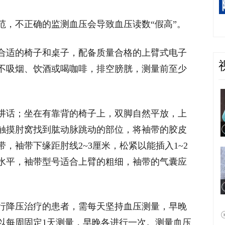
范，不正确的监测血压会导致血压读数“假高”。
合适的椅子和桌子，配备质量合格的上臂式电子
不吸烟、饮酒或喝咖啡，排空膀胱，测量前至少
讲话；坐在有靠背的椅子上，双脚自然平放，上
手触摸肘窝找到肱动脉跳动的部位，将袖带的胶皮
，袖带下缘距肘线2~3厘米，松紧以能插入1~2
水平，袖带型号适合上臂的粗细，袖带的气囊应
行降压治疗的患者，需每天坚持血压测量，早晚
以每周固定1天测量，早晚各进行一次。测量血压