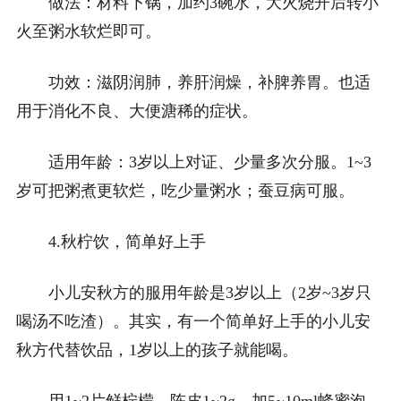
做法：材料下锅，加约3碗水，大火烧开后转小
火至粥水软烂即可。
功效：滋阴润肺，养肝润燥，补脾养胃。也适
用于消化不良、大便溏稀的症状。
适用年龄：3岁以上对证、少量多次分服。1~3
岁可把粥煮更软烂，吃少量粥水；蚕豆病可服。
4.秋柠饮，简单好上手
小儿安秋方的服用年龄是3岁以上（2岁~3岁只
喝汤不吃渣）。其实，有一个简单好上手的小儿安
秋方代替饮品，1岁以上的孩子就能喝。