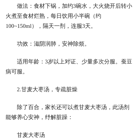
做法：食材下锅，加约3碗水，大火烧开后转小
火煮至食材烂熟，每日饮用小半碗（约
100~150ml），隔天一剂，连服3天。
功效：滋阴润肺，安神除烦。
适用年龄：3岁以上对证、少量多次分服。蚕豆
病可服。
2.甘麦大枣汤，专疏脏燥
除了百合，家长还可以煮甘麦大枣汤，此汤剂
能够养心安神，纾解脏躁：
甘麦大枣汤