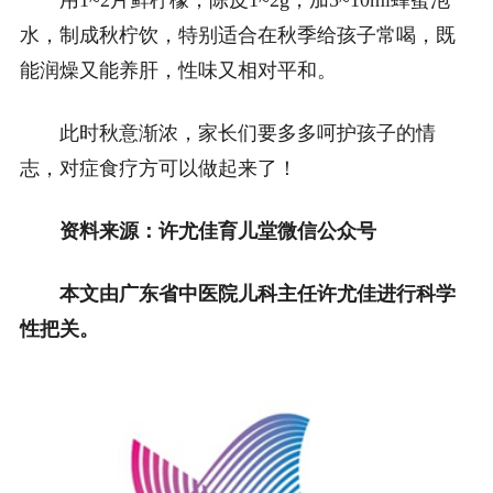
用1~2片鲜柠檬，陈皮1~2g，加5~10ml蜂蜜泡
水，制成秋柠饮，特别适合在秋季给孩子常喝，既
能润燥又能养肝，性味又相对平和。
此时秋意渐浓，家长们要多多呵护孩子的情
志，对症食疗方可以做起来了！
资料来源：许尤佳育儿堂微信公众号
本文由广东省中医院儿科主任许尤佳进行科学
性把关。