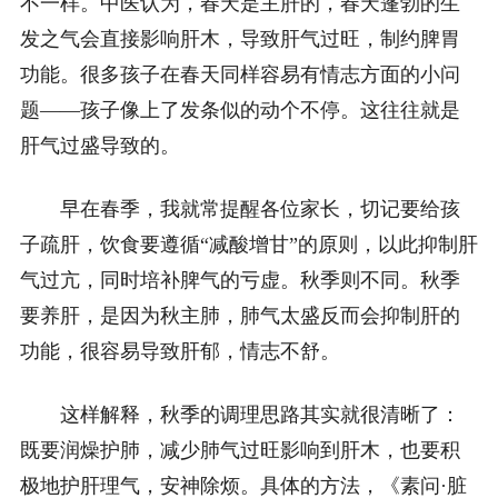
不一样。中医认为，春天是主肝的，春天蓬勃的生
发之气会直接影响肝木，导致肝气过旺，制约脾胃
功能。
很多孩子在春天同样容易有情志方面的小问
题——孩子像上了发条似的动个不停。这往往就是
肝气过盛导致的。
早在春季，我就常提醒各位家长，切记要给孩
子疏肝，饮食要遵循“减酸增甘”的原则，以此抑制肝
气过亢，同时培补脾气的亏虚。
秋季则不同。秋季
要养肝，是因为秋主肺，肺气太盛反而会抑制肝的
功能，很容易导致肝郁，情志不舒。
这样解释，秋季的调理思路其实就很清晰了：
既要润燥护肺，减少肺气过旺影响到肝木，也要积
极地护肝理气，安神除烦。具体的方法，《素问·脏