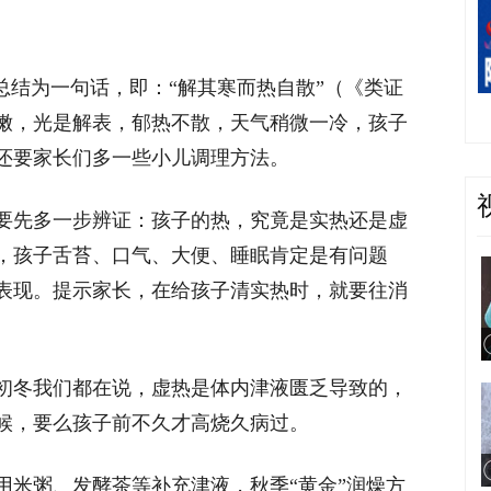
总结为一句话，即：“解其寒而热自散”（《类证
嫩，光是解表，郁热不散，天气稍微一冷，孩子
还要家长们多一些小儿调理方法。
要先多一步辨证：孩子的热，究竟是实热还是虚
，孩子舌苔、口气、大便、睡眠肯定是有问题
表现。提示家长，在给孩子清实热时，就要往消
初冬我们都在说，虚热是体内津液匮乏导致的，
候，要么孩子前不久才高烧久病过。
用米粥、发酵茶等补充津液，秋季“黄金”润燥方