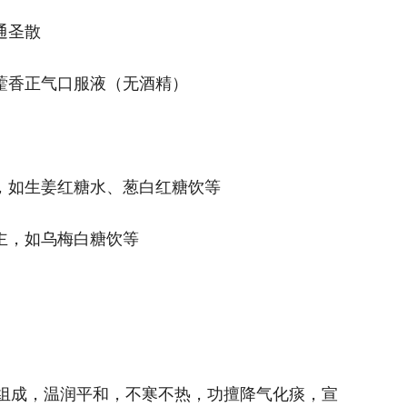
通圣散
：藿香正气口服液（无酒精）
主，如生姜红糖水、葱白红糖饮等
主，如乌梅白糖饮等
组成，温润平和，不寒不热，功擅降气化痰，宣