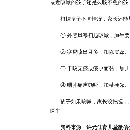
最近咳嗽的孩子还是久咳不愈的孩
根据孩子不同情况，家长还能
① 外感风寒初起咳嗽，加生姜5
② 痰易咳出且多，加陈皮2g、
③ 干咳无痰或痰少而黏，加川贝
④ 咽肿痛声嘶哑，加桔梗5g、
孩子如果咳嗽，家长没把握，
医生。
资料来源：许尤佳育儿堂微信