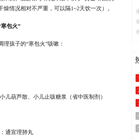
干燥情况相对不严重，可以隔1~2天饮一次）。
寒包火”
调理孩子的“寒包火”咳嗽：
：小儿葫芦散、小儿止咳糖浆（省中医制剂）
药：通宣理肺丸