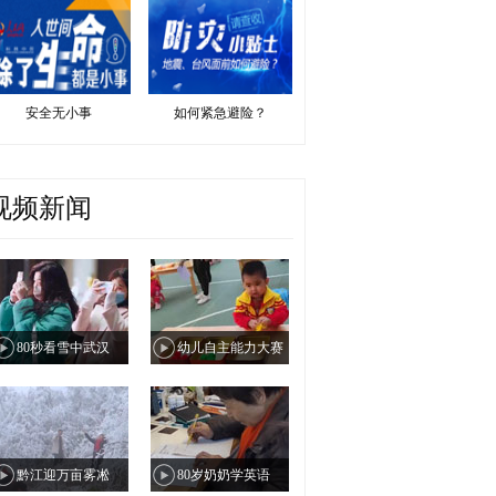
安全无小事
如何紧急避险？
视频新闻
80秒看雪中武汉
幼儿自主能力大赛
黔江迎万亩雾凇
80岁奶奶学英语