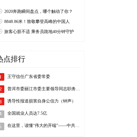
2020奔跑瞬间盘点，哪个触动了你？
8848.86米！致敬攀登高峰的中国人
旅客心脏不适 乘务员跪地40分钟守护
热点排行
王守信任广东省委常委
普洱市委丽江市委主要领导同志职务调整
诱导性报道损害自身公信力（钟声）
全国就业人员达7.5亿
在这里，读懂“伟大的开端”——中共一大…