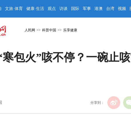
治
文旅·体育
健康·生活
观点
访谈
国际
军事
港澳
台湾
视频
人民网
>>
科普中国
>>
乐享健康
“寒包火”咳不停？一碗止
国
分享到：