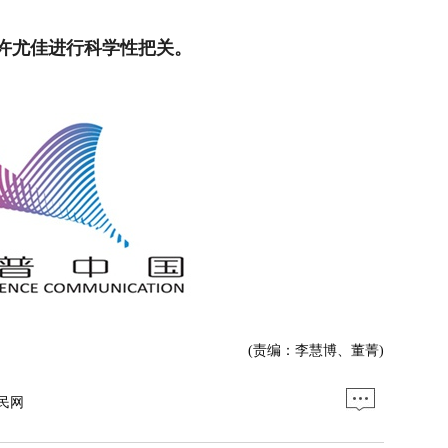
许尤佳进行科学性把关。
(责编：李慧博、董菁)
民网