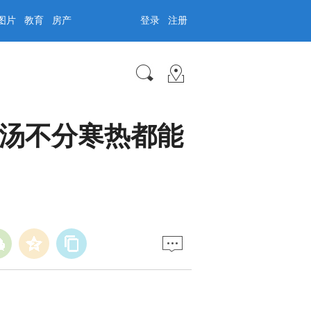
图片
教育
房产
登录
注册
咳汤不分寒热都能