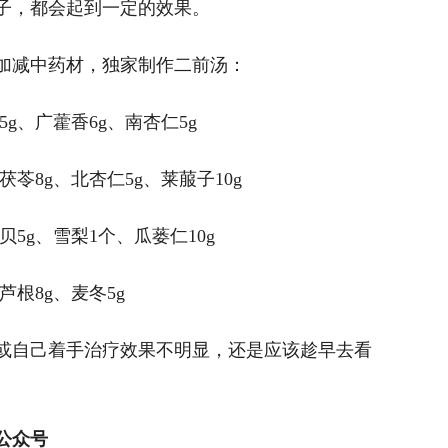
子，都会起到一定的效果。
加减中药材，独家制作二前汤：
g、广藿香6g、南杏仁5g
茯苓8g、北杏仁5g、莱菔子10g
5g、雪梨1个、瓜蒌仁10g
芦根8g、麦冬5g
或自己着手治疗效果不明显，还是应该趁早去看
公众号