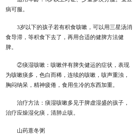
病可服。
3岁以下的孩子若有积食咳嗽，可以用三星汤消
食导滞，等积食下去了，再用合适的健脾方法健
脾。
②痰湿咳嗽：咳嗽伴有脾失健运的症状，表现
为咳嗽痰多，色白而稀，连续的咳嗽，咳声重浊，
胸闷纳呆，精神疲倦，食用生冷的东西加重。
治疗方法：痰湿咳嗽多见于脾虚湿盛的孩子，
治疗应燥湿化痰，清肺止咳。
山药薏冬粥