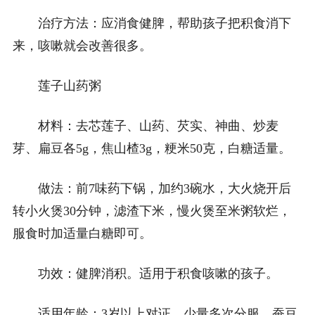
治疗方法：应消食健脾，帮助孩子把积食消下
来，咳嗽就会改善很多。
莲子山药粥
材料：去芯莲子、山药、芡实、神曲、炒麦
芽、扁豆各5g，焦山楂3g，粳米50克，白糖适量。
做法：前7味药下锅，加约3碗水，大火烧开后
转小火煲30分钟，滤渣下米，慢火煲至米粥软烂，
服食时加适量白糖即可。
功效：健脾消积。适用于积食咳嗽的孩子。
适用年龄：3岁以上对证、少量多次分服。蚕豆