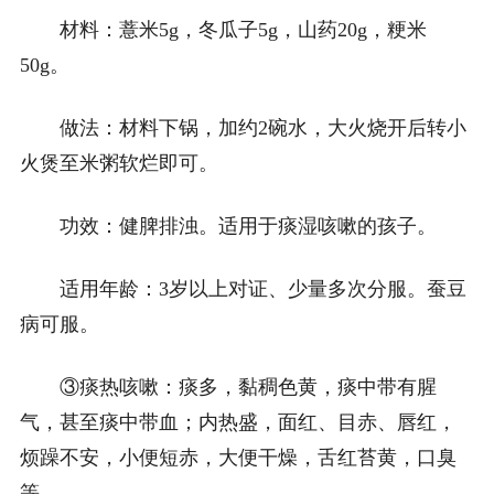
材料：薏米5g，冬瓜子5g，山药20g，粳米
50g。
做法：材料下锅，加约2碗水，大火烧开后转小
火煲至米粥软烂即可。
功效：健脾排浊。适用于痰湿咳嗽的孩子。
适用年龄：3岁以上对证、少量多次分服。蚕豆
病可服。
③痰热咳嗽：痰多，黏稠色黄，痰中带有腥
气，甚至痰中带血；内热盛，面红、目赤、唇红，
烦躁不安，小便短赤，大便干燥，舌红苔黄，口臭
等。