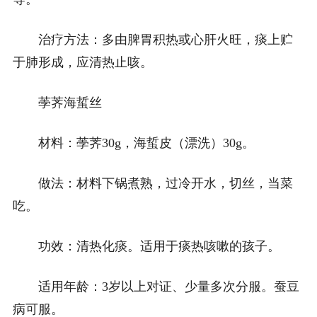
治疗方法：多由脾胃积热或心肝火旺，痰上贮
于肺形成，应清热止咳。
荸荠海蜇丝
材料：荸荠30g，海蜇皮（漂洗）30g。
做法：材料下锅煮熟，过冷开水，切丝，当菜
吃。
功效：清热化痰。适用于痰热咳嗽的孩子。
适用年龄：3岁以上对证、少量多次分服。蚕豆
病可服。