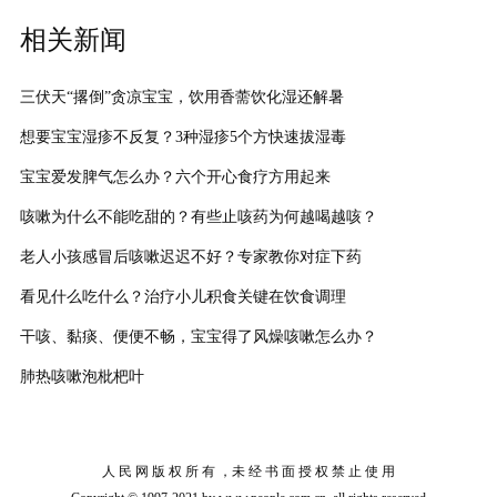
相关新闻
三伏天“撂倒”贪凉宝宝，饮用香薷饮化湿还解暑
想要宝宝湿疹不反复？3种湿疹5个方快速拔湿毒
宝宝爱发脾气怎么办？六个开心食疗方用起来
咳嗽为什么不能吃甜的？有些止咳药为何越喝越咳？
老人小孩感冒后咳嗽迟迟不好？专家教你对症下药
看见什么吃什么？治疗小儿积食关键在饮食调理
干咳、黏痰、便便不畅，宝宝得了风燥咳嗽怎么办？
肺热咳嗽泡枇杷叶
人 民 网 版 权 所 有 ，未 经 书 面 授 权 禁 止 使 用