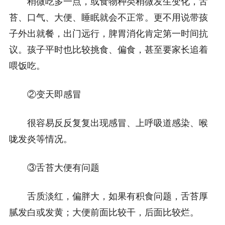
稍微吃多一点，或食物种类稍微发生变化，舌
苔、口气、大便、睡眠就会不正常。更不用说带孩
子外出就餐，出门远行，脾胃消化肯定第一时间抗
议。孩子平时也比较挑食、偏食，甚至要家长追着
喂饭吃。
②变天即感冒
很容易反反复复出现感冒、上呼吸道感染、喉
咙发炎等情况。
③舌苔大便有问题
舌质淡红，偏胖大，如果有积食问题，舌苔厚
腻发白或发黄；大便前面比较干，后面比较烂。