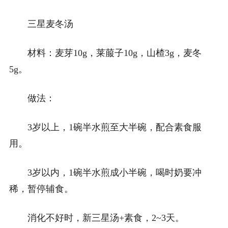
三星麦冬汤
材料：麦芽10g，莱菔子10g，山楂3g，麦冬
5g。
做法：
3岁以上，1碗半水煎至大半碗，配合素食服
用。
3岁以内，1碗半水煎成小半碗，喝时奶要冲
稀，暂停辅食。
消化不好时，新三星汤+素食，2~3天。