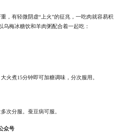
严重，有轻微阴虚“上火”的征兆，一吃肉就容易积
以乌梅冰糖饮和羊肉粥配合着一起吃：
。
，大火煮15分钟即可加糖调味，分次服用。
量多次分服。蚕豆病可服。
公众号