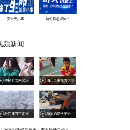
安全无小事
如何紧急避险？
视频新闻
80秒看雪中武汉
幼儿自主能力大赛
黔江迎万亩雾凇
80岁奶奶学英语