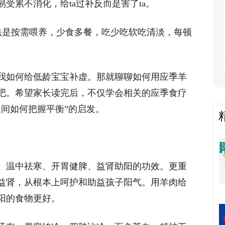
受累不消化，给ta过补反而是害了ta。
胃法是按需喂养，少食多餐，吃少吃软吃清淡，每顿
我如何给低龄宝宝补虚。那就聊聊如何用应季羊
吧。希望家长读完后，不仅学会相关的应季食疗
之间如何把握平衡”的启发。
、温中祛寒、开胃健脾、益肾助阳的功效。更重
益肾，从根本上呵护和助益孩子阳气。用羊肉给
阳的食物更好。