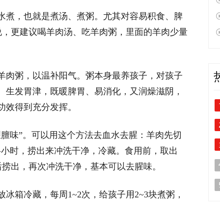
水煮，也就是煮汤、煮粥。尤其对容易积食、脾
来说，更建议喝羊肉汤、吃羊肉粥，里面的羊肉少量
羊肉粥，以温补阳气。粥本身最养孩子，对孩子
、生发胃津，既暖脾胃、易消化，又润燥滋阴，
功效得到充分发挥。
腥膻味”。可以用这个方法去血水去腥：羊肉先切
泡半小时，捞出来冲洗干净，冷藏。食用前，取出
刻后捞出，再次冲洗干净，基本可以去腥味。
冰箱冷藏，每周1~2次，给孩子用2~3块煮粥，