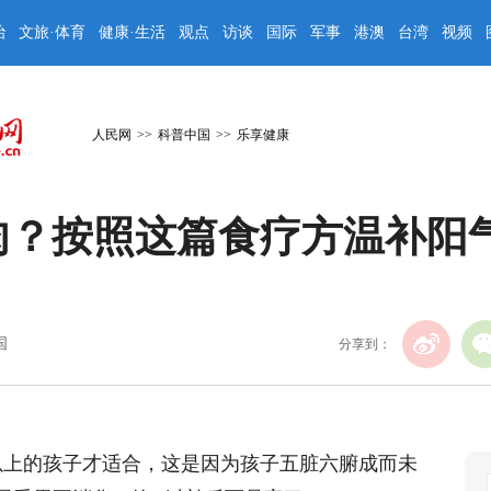
治
文旅·体育
健康·生活
观点
访谈
国际
军事
港澳
台湾
视频
人民网
>>
科普中国
>>
乐享健康
肉？按照这篇食疗方温补阳
国
分享到：
以上的孩子才适合，这是因为孩子五脏六腑成而未