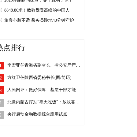
2020奔跑瞬间盘点，哪个触动了你？
8848.86米！致敬攀登高峰的中国人
旅客心脏不适 乘务员跪地40分钟守护
热点排行
李宏亚任青海省副省长、省公安厅厅长(图…
方红卫任陕西省委秘书长(图/简历)
人民网评：做好保障，基层干部才能身累心…
北疆内蒙古挥别“靠天吃饭”：放牧靠北斗…
央行启动金融数据综合应用试点