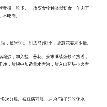
时就稍微一吃多、一改变食物种类就积食，羊肉下
，不吃肉。
药15g，粳米50g，削皮马蹄2个，盐葱花姜末少量。
锅煸炒，加入盐、葱花、姜末继续煸炒至熟透；
干净，放锅中加适量水煮沸，放入山药块小火煮
。
多次分服。蚕豆病可服。1~3岁孩子只吃粥水，