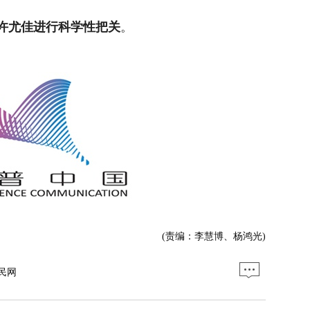
许尤佳进行科学性把关
。
(责编：李慧博、杨鸿光)
民网