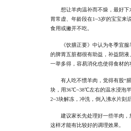
想让羊肉温补而不燥，最好下
胃常虚、年龄段在1~3岁的宝宝
食用或撇开不吃。
《饮膳正要》中认为冬季宜服
的脾胃五脏都很有助益，补益阴液
一举多得，容易消化也使得食材的
有人吃不惯羊肉，觉得有股“
块，用36℃~38℃左右的温水浸
2~3块解冻，冲洗，倒入沸水片
建议家长先处理好一些羊肉，放
这样才能有比较好的调理效果。