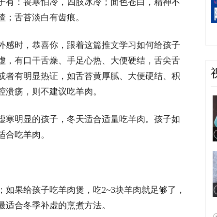
子有：畏寒怕冷，四肢冰冷；面色苍白，精神不
渣；舌苔淡白有齿痕。
外感时，恭喜你，跟着这篇推文学习如何给孩子
虚，有口干舌燥、手足心热、大便硬结，舌尖舌
或者有明显热证，如舌苔黄厚腻、大便硬结、积
腔溃疡，则不建议吃羊肉。
虚寒明显的孩子，冬天适合适量吃羊肉。孩子如
适合吃羊肉。
；如果给孩子吃羊肉煲，吃2~3块羊肉就足够了，
最适合冬季补虚的烹煮方法。