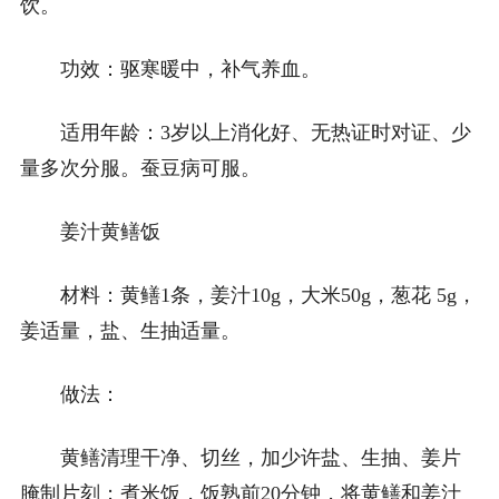
饮。
功效：驱寒暖中，补气养血。
适用年龄：3岁以上消化好、无热证时对证、少
量多次分服。蚕豆病可服。
姜汁黄鳝饭
材料：黄鳝1条，姜汁10g，大米50g，葱花 5g，
姜适量，盐、生抽适量。
做法：
黄鳝清理干净、切丝，加少许盐、生抽、姜片
腌制片刻；煮米饭，饭熟前20分钟，将黄鳝和姜汁