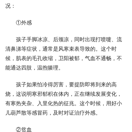
况：
①外感
孩子手脚冰凉、后颈凉，同时出现打喷嚏、流
清鼻涕等症状，通常是风寒束表导致的。这个时
候，肌表的毛孔收缩，卫阳被郁，气血不通畅，不
能通达四肢，温煦腠理。
孩子如果怕冷得厉害，要提防即将到来的高
烧，这说明寒邪郁积在体内，正在继续发展变化，
有寒热夹杂、入里化热的征兆。这个时候，用好小
儿葫芦散等感冒药，及时对证治疗外感。
②贫血