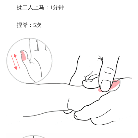
揉二人上马：1分钟
捏脊：5次