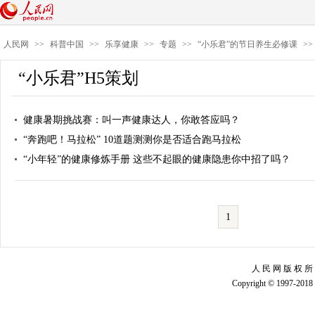
人民网
>>
科普中国
>>
乐享健康
>>
专题
>>
“小乐君”的节日养生必修课
>>
“小乐君”H5策划
健康暑期挑战赛：叫一声健康达人，你敢答应吗？
“奔跑吧！马拉松” 10道题测测你是否适合跑马拉松
“小年轻”的健康修炼手册 这些不起眼的健康隐患你中招了吗？
1
人 民 网 版 权 所
Copyright © 1997-2018 b