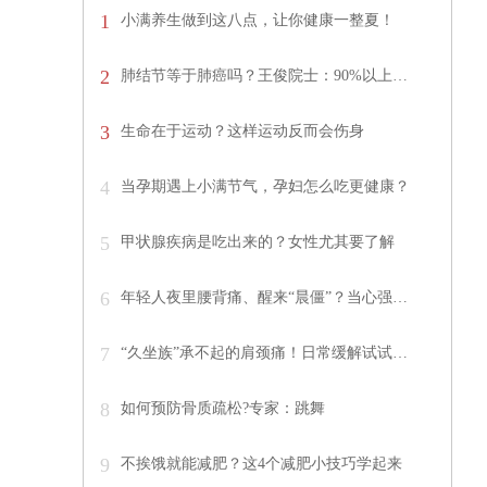
1
小满养生做到这八点，让你健康一整夏！
2
肺结节等于肺癌吗？王俊院士：90%以上…
3
生命在于运动？这样运动反而会伤身
4
当孕期遇上小满节气，孕妇怎么吃更健康？
5
甲状腺疾病是吃出来的？女性尤其要了解
6
年轻人夜里腰背痛、醒来“晨僵”？当心强…
7
“久坐族”承不起的肩颈痛！日常缓解试试…
8
如何预防骨质疏松?专家：跳舞
9
不挨饿就能减肥？这4个减肥小技巧学起来