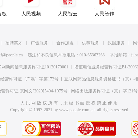
言板
人民视频
人民智云
人民智作
|
招聘英才
|
广告服务
|
合作加盟
|
供稿服务
|
数据服务
|
网
kf@people.cn
违法和不良信息举报电话：010-65363263 举报邮箱：
jub
网新闻信息服务许可证10120170001
|
增值电信业务经营许可证B1-20060
经营许可证（广媒）字第172号
|
互联网药品信息服务资格证书（京）-非经营性
许可证 京网文[2020]5494-1075号
|
网络出版服务许可证（京）字121号
人 民 网 版 权 所 有 ，未 经 书 面 授 权 禁 止 使 用
Copyright © 1997-2021 by www.people.com.cn. all rights reserved