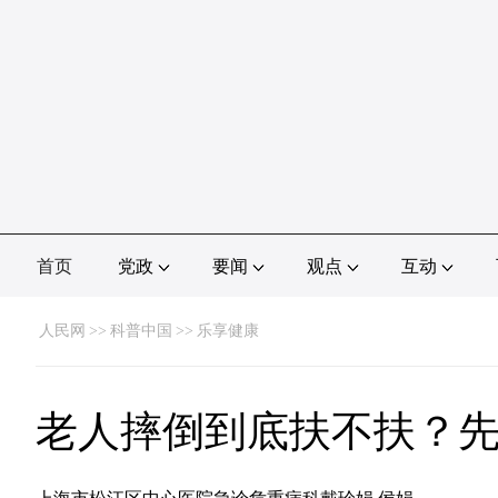
首页
党政
要闻
观点
互动
人民网
>>
科普中国
>>
乐享健康
老人摔倒到底扶不扶？