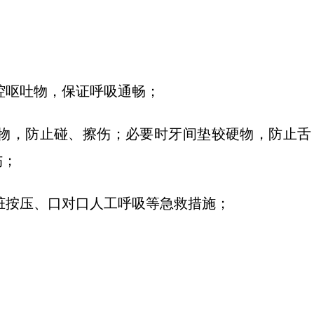
鼻腔呕吐物，保证呼吸通畅；
软物，防止碰、擦伤；必要时牙间垫较硬物，防止舌
伤；
心脏按压、口对口人工呼吸等急救措施；