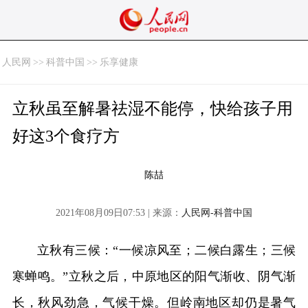
人民网
>>
科普中国
>>
乐享健康
立秋虽至解暑祛湿不能停，快给孩子用
好这3个食疗方
陈喆
2021年08月09日07:53 | 来源：
人民网-科普中国
立秋有三候：“一候凉风至；二候白露生；三候
寒蝉鸣。”立秋之后，中原地区的阳气渐收、阴气渐
长，秋风劲急，气候干燥。但岭南地区却仍是暑气