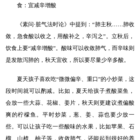
食：宜减辛增酸
《素问·脏气法时论》中提到：“肺主秋……肺收
敛，急食酸以收之，用酸补之，辛泻之”。立秋后，
饮食上要“减辛增酸”。酸味可以收敛肺气，而辛味则
是发散泻肺的，秋天宜收，所以要尽量少辛多酸。
夏天孩子喜欢吃“微微偏辛、重口”的小炒菜，这
段时间就可以酌减。比如，夏天给孩子煮酸菜鱼，
会放一些大蒜、花椒、姜片，秋天则更建议煮偏酸
爽的柠檬鱼。平时炒菜，葱、姜、蒜也要少放一
些。可以让孩子吃一些酸味的水果，比如苹果、石
榴、山楂、柚子等，收敛肺气，还能起到很好的养