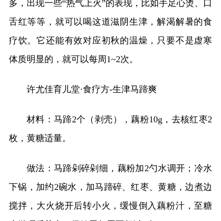
多，出现一些“热气上火”的表现，比如手足心烫、口
舌红等等，就可以喝这道滋阴生津，解渴解暑的食
疗饮。它还能有效对应初秋的温燥，只要不是虚寒
体质明显的，就可以每周1~2次。
许尤佳育儿堂·食疗方-生津马蹄爽
材料：马蹄2个（剥壳），藕粉10g，去核红枣2
枚，黄糖适量。
做法：马蹄剁碎剁细，藕粉加2勺水调开；冷水
下锅，加约2碗水，加马蹄碎、红枣、黄糖，边煮边
搅拌，大火烧开后转小火，缓慢倒入藕粉汁，至糖