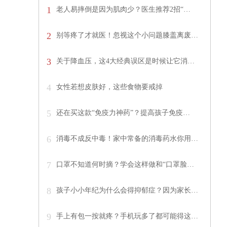
1
老人易摔倒是因为肌肉少？医生推荐2招“…
2
别等疼了才就医！忽视这个小问题膝盖离废…
3
关于降血压，这4大经典误区是时候让它消…
4
女性若想皮肤好，这些食物要戒掉
5
还在买这款“免疫力神药”？提高孩子免疫…
6
消毒不成反中毒！家中常备的消毒药水你用…
7
口罩不知道何时摘？学会这样做和“口罩脸…
8
孩子小小年纪为什么会得抑郁症？因为家长…
9
手上有包一按就疼？手机玩多了都可能得这…