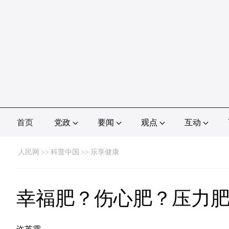
首页
党政
要闻
观点
互动
人民网
>>
科普中国
>>
乐享健康
幸福肥？伤心肥？压力