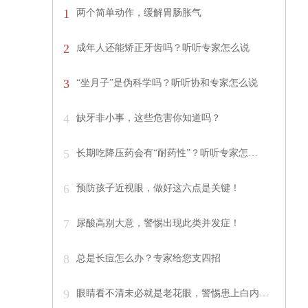
1
两个简单动作，缓解胃肠胀气
2
成年人还能矫正牙齿吗？听听专家怎么说
3
“坐月子”是伪科学吗？听听协和专家怎么说
4
缺牙非小事，这些危害你知道吗？
5
长期吃降压药会有“耐药性”？听听专家怎…
6
预防孩子近视眼，做好这六点是关键！
7
尿酸高别大意，警惕出现此类并发症！
8
总是长痘怎么办？专家给您支四招
9
眼睛看不清未必就是老花眼，警惕患上白内…