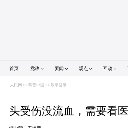
首页
党政
要闻
观点
互动
人民网
>>
科普中国
>>
乐享健康
头受伤没流血，需要看