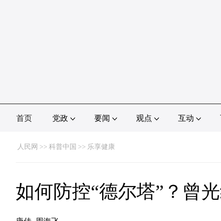
首页
党政
要闻
观点
互动
人民网
>>
科普中国
>>
乐享健康
如何防控“德尔塔”？曾