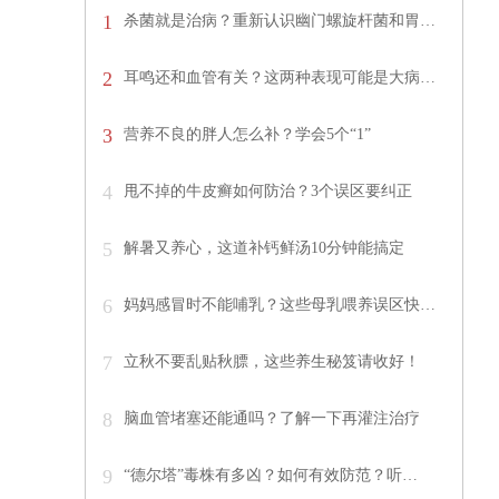
1
杀菌就是治病？重新认识幽门螺旋杆菌和胃…
2
耳鸣还和血管有关？这两种表现可能是大病…
3
营养不良的胖人怎么补？学会5个“1”
4
甩不掉的牛皮癣如何防治？3个误区要纠正
5
解暑又养心，这道补钙鲜汤10分钟能搞定
6
妈妈感冒时不能哺乳？这些母乳喂养误区快…
7
立秋不要乱贴秋膘，这些养生秘笈请收好！
8
脑血管堵塞还能通吗？了解一下再灌注治疗
9
“德尔塔”毒株有多凶？如何有效防范？听…