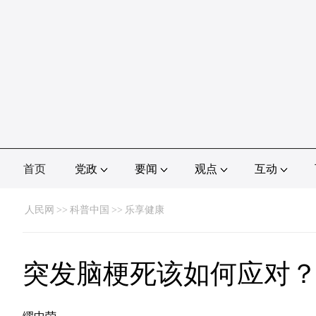
首页
党政
要闻
观点
互动
人民网
>>
科普中国
>>
乐享健康
突发脑梗死该如何应对？