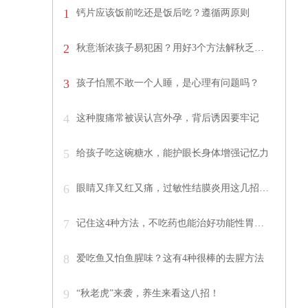
1
钙片应该饭前吃还是饭后吃？遵循两原则
2
秋意渐浓孩子易犯困？用好3个方法解秋乏…
3
孩子怕黑不敢一个人睡，是心理有问题吗？
4
这种腹痛常被误认宫外孕，背后诱因要牢记
5
给孩子吃这碗糖水，能护眼长身体增强记忆力
6
眼睛又痒又红又痛，过敏性结膜炎用这几招…
7
记住这4种方法，不吃药也能治好功能性胃…
8
爱吃鱼又怕鱼腥味？这有4种很棒的去腥方法
9
“秋老虎”来袭，养生来看这八招！