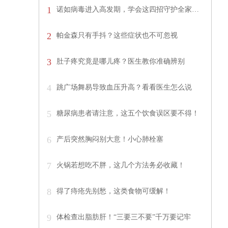
1
诺如病毒进入高发期，学会这四招守护全家…
2
帕金森只有手抖？这些症状也不可忽视
3
肚子疼究竟是哪儿疼？医生教你准确辨别
4
跳广场舞易导致血压升高？看看医生怎么说
5
糖尿病患者请注意，这五个饮食误区要不得！
6
产后突然胸闷别大意！小心肺栓塞
7
火锅若想吃不胖，这几个方法务必收藏！
8
得了痔疮先别愁，这类食物可缓解！
9
体检查出脂肪肝！“三要三不要”千万要记牢