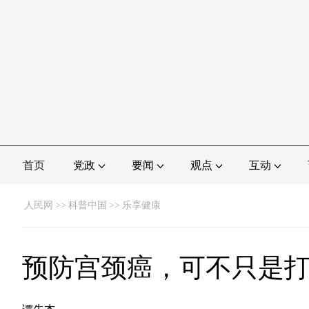
首页
党政
要闻
观点
互动
人民网
>>
科普中国
>>
乐享健康
预防宫颈癌，可不只是打