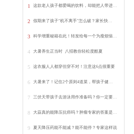
1
这款老人孩子都爱喝的饮料，却能把人带进…
2
假期来了孩子“机不离手”怎么破？家长快…
3
科学增重秘籍在此！转发给每一个为瘦烦恼…
4
大暑养生正当时 八招教你轻松度酷夏
5
这衣服人人都穿但穿不对！注意这6点很重要
6
大暑来了！记住2个原则4道菜，帮孩子健…
7
三伏天带孩子去游泳用作准备吗？你一定要…
8
大蒜真的能降压抗癌吗？肿瘤专家的答案是…
9
夏天降压药能不能减？能不能停？专家这样说