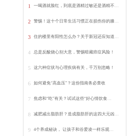
1
一喝酒就脸红，到底是酒精过敏还是酒精不…
2
警惕！这十个日常生活习惯正在损伤你的膝…
3
住的楼里有阳性怎么办？关于新冠还应知道…
4
总是反酸烧心别大意，警惕暗藏癌症风险！
5
这六种症状与心理疾病有关，千万别忽略！
6
如何避免“高血压”？这份指南务必查收
7
焦虑和“吃”有关？试试这些“好心情饮食…
8
减肥减出脂肪肝？造成脂肪肝的这四大元凶…
9
4个养成秘诀， 让孩子和谷爱凌一样乐观…