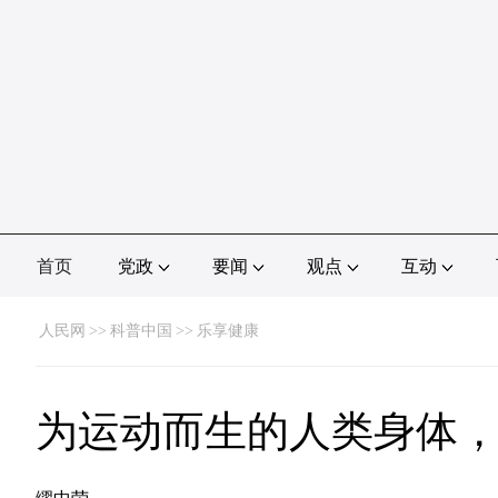
首页
党政
要闻
观点
互动
人民网
>>
科普中国
>>
乐享健康
为运动而生的人类身体