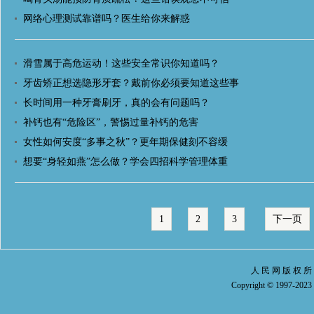
网络心理测试靠谱吗？医生给你来解惑
滑雪属于高危运动！这些安全常识你知道吗？
牙齿矫正想选隐形牙套？戴前你必须要知道这些事
长时间用一种牙膏刷牙，真的会有问题吗？
补钙也有“危险区”，警惕过量补钙的危害
女性如何安度“多事之秋”？更年期保健刻不容缓
想要“身轻如燕”怎么做？学会四招科学管理体重
1
2
3
下一页
人 民 网 版 权 所
Copyright © 1997-2023 b