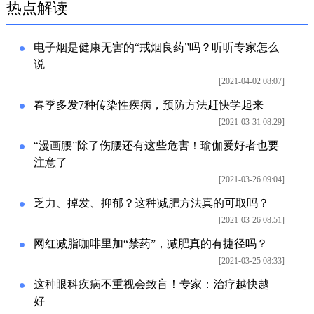
热点解读
电子烟是健康无害的“戒烟良药”吗？听听专家怎么
说
[2021-04-02 08:07]
春季多发7种传染性疾病，预防方法赶快学起来
[2021-03-31 08:29]
“漫画腰”除了伤腰还有这些危害！瑜伽爱好者也要
注意了
[2021-03-26 09:04]
乏力、掉发、抑郁？这种减肥方法真的可取吗？
[2021-03-26 08:51]
网红减脂咖啡里加“禁药”，减肥真的有捷径吗？
[2021-03-25 08:33]
这种眼科疾病不重视会致盲！专家：治疗越快越
好